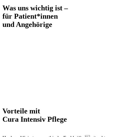
Was uns wichtig ist –
für Patient*innen
und Angehörige
Sie sind bei uns Mitbewohner – nicht nur „Pflegefall“
Wir respektieren Ihre persönlichen Freiräume und
Entscheidungen
Einzelzimmer bieten Rückzugsorte – Gemeinschaftsräume
sorgen für Verbindung
Fürs leibliche Wohl ist gesorgt – mit Wunschmenü,
Mitgebrachtem oder Selbstgekochtem
Angehörige sind jederzeit willkommen – als Teil des Alltags
Sie bestimmen Art und Umfang der Pflege – flexibel und
individuell
In unseren WGs: ein Pflegeschlüssel von maximal 1:3 – für
persönliche und verlässliche Betreuung
Vorteile
mit
Cura Intensiv Pflege